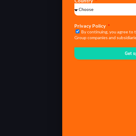
Country
Privacy Policy
By continuing, you agree to 
Group companies and subsidiarie
Get s