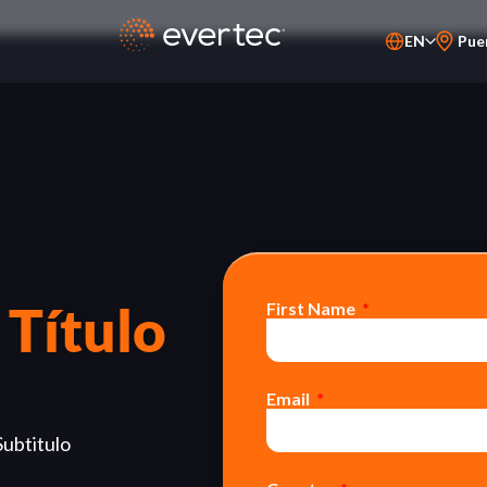
EN
Pue
PT-BR
ES
 Título
First Name
Email
Subtitulo