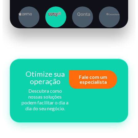
1
2
3
4
Otimize sua
Fale com um
operação
especialista
Descubra como
nossas soluções
podem facilitar o dia a
dia do seu negócio.