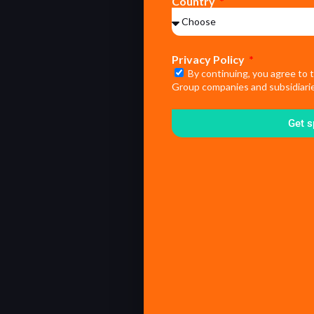
Country
Privacy Policy
By continuing, you agree to 
Group companies and subsidiarie
Get s