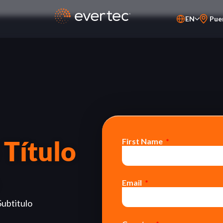
EN
Pue
PT-BR
ES
 Título
First Name
Email
Subtitulo