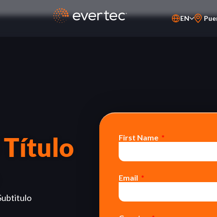
EN
Pue
PT-BR
ES
 Título
First Name
Email
Subtitulo