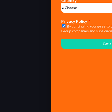
Country
Privacy Policy
By continuing, you agree to 
Group companies and subsidiarie
Get s