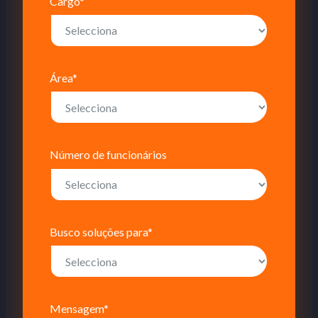
Cargo*
Área*
Número de funcionários
Busco soluções para*
Mensagem*