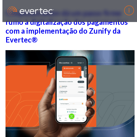
Coopesanramón dá um passo firme
rumo à digitalização dos pagamentos
com a implementação do Zunify da
Evertec®