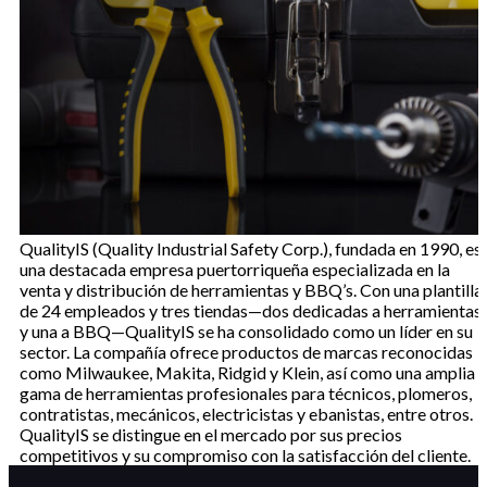
QualityIS (Quality Industrial Safety Corp.), fundada en 1990, es
una destacada empresa puertorriqueña especializada en la
venta y distribución de herramientas y BBQ’s. Con una plantilla
de 24 empleados y tres tiendas—dos dedicadas a herramientas
y una a BBQ—QualityIS se ha consolidado como un líder en su
sector. La compañía ofrece productos de marcas reconocidas
como Milwaukee, Makita, Ridgid y Klein, así como una amplia
gama de herramientas profesionales para técnicos, plomeros,
contratistas, mecánicos, electricistas y ebanistas, entre otros.
QualityIS se distingue en el mercado por sus precios
competitivos y su compromiso con la satisfacción del cliente.