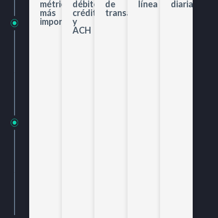
débito,
línea
diaria
métricas
de
crédito
más
transacciones
y
importantes
ACH