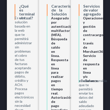
¿Qué
Características
Servicios
es
de la
de valor
terminal
Solución
agregado
virtual?
Es una
Asegurado
Operaciones
solución
por
y
basada en
autenticación
gestión
la web
multifactor
de
que te
(MFA).
contracargos
permitirá
Búsqueda
a
administrar
de
través
sin
saldo
de
problemas
en
Merchant360.
el cobro
línea.
Servicio
de tus
Respuesta
de
facturas
en
respuesta
aceptando
línea
en
pagos de
para
línea
débito,
realizar
y/o
crédito y
pagos
eBalance:
eBalance.
servicio
ACH.
en
que te
Procesa
tiempo
permitirá
pagos
real.
enviar los
electrónicos
Autorización
datos del
sin la
de
saldo
necesidad
pago
adeudado
de un
inmediata.
para ser