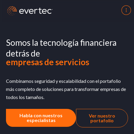
comercios
fintechs
Somos la tecnología financiera
empresas de servicios
detrás de
aseguradoras
gobiernos
Combinamos
seguridad
y
escalabilidad
con
el
portafolio
más completo
de soluciones para transformar empresas de
todos
los
tamaños
.
Habla con nuestros
Ver nuestro
especialistas
portafolio