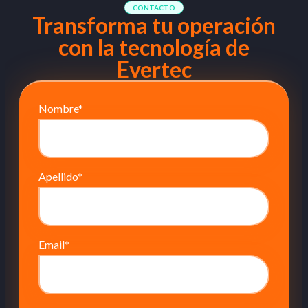
CONTACTO
Transforma tu operación
con la tecnología de
Evertec
Nombre
*
Apellido
*
Email
*