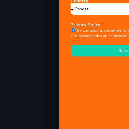
Country
Privacy Policy
By continuing, you agree to 
Group companies and subsidiarie
Get s