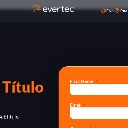
EN
Pue
PT-BR
ES
 Título
First Name
Email
Subtitulo