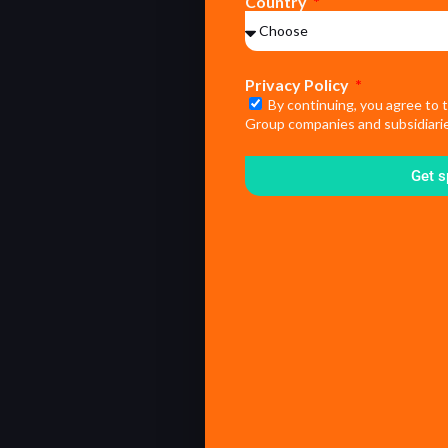
Country
Privacy Policy
By continuing, you agree to 
Group companies and subsidiarie
Get s