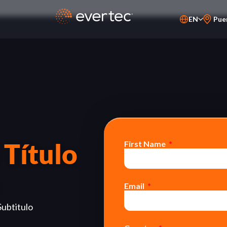
EN
Pue
PT-BR
ES
 Título
First Name
Email
Subtitulo