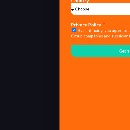
Country
Privacy Policy
By continuing, you agree to 
Group companies and subsidiarie
Get s