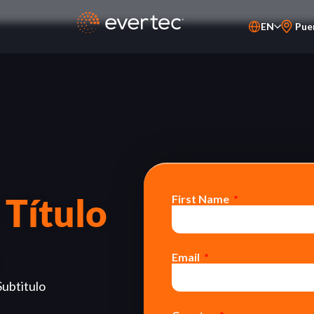
EN
Pue
PT-BR
ES
 Título
First Name
Email
Subtitulo