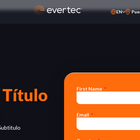
EN
Pue
PT-BR
ES
 Título
First Name
Email
Subtitulo