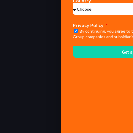
Country
Privacy Policy
By continuing, you agree to 
Group companies and subsidiarie
Get s