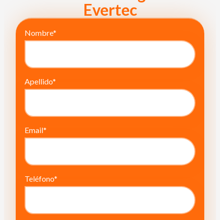
Evertec
Nombre
*
Apellido
*
Email
*
Teléfono
*