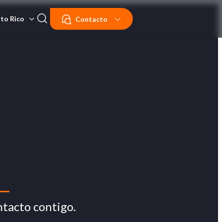
to Rico
Contacto
tacto contigo.