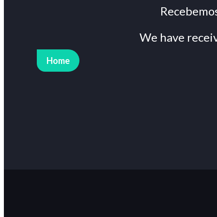
Recebemos 
We have receiv
Home