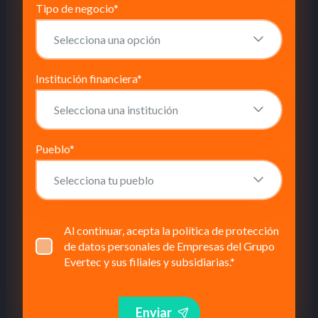
Tipo de negocio
*
Institución financiera
*
Pueblo
*
Al continuar, acepta la política de protección
de datos personales de Empresas del Grupo
Evertec y sus filiales y subsidiarias.
*
Enviar