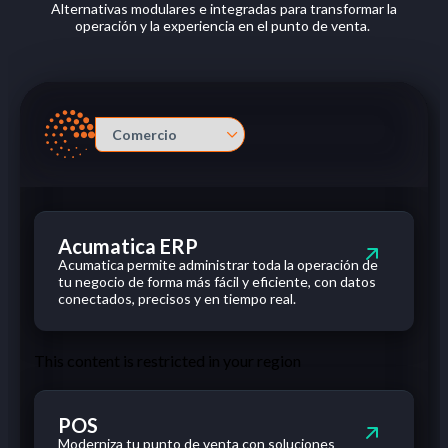
Alternativas modulares e integradas para transformar
la
operación
y
la
experiencia
en
el
punto
de venta.
Acumatica ERP
Acumatica
permite administrar toda
la
operación
de
tu
negocio
de forma más fácil y eficiente,
con
datos
conectados, precisos y
en
tiempo
real.
This content is restricted in your region
POS
Moderniza tu
punto
de venta
con
soluciones