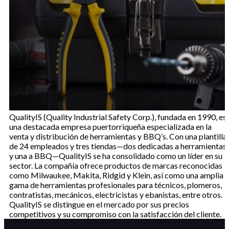
QualityIS (Quality Industrial Safety Corp.), fundada en 1990, es
una destacada empresa puertorriqueña especializada en la
venta y distribución de herramientas y BBQ’s. Con una plantilla
de 24 empleados y tres tiendas—dos dedicadas a herramientas
y una a BBQ—QualityIS se ha consolidado como un líder en su
sector. La compañía ofrece productos de marcas reconocidas
como Milwaukee, Makita, Ridgid y Klein, así como una amplia
gama de herramientas profesionales para técnicos, plomeros,
contratistas, mecánicos, electricistas y ebanistas, entre otros.
QualityIS se distingue en el mercado por sus precios
competitivos y su compromiso con la satisfacción del cliente.