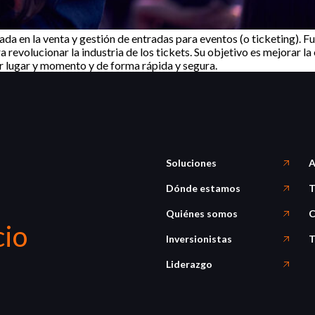
da en la venta y gestión de entradas para eventos (o ticketing). 
evolucionar la industria de los tickets. Su objetivo es mejorar la e
r lugar y momento y de forma rápida y segura.
Soluciones
A
Dónde estamos
T
Quiénes somos
C
cio
Inversionistas
T
Liderazgo