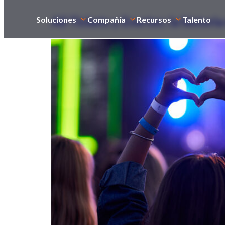
All Tickets y Evertec: la histori
Soluciones
Compañía
Recursos
Talento