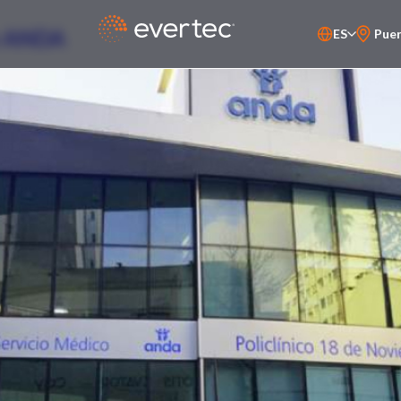
de ANDA
ES
Puer