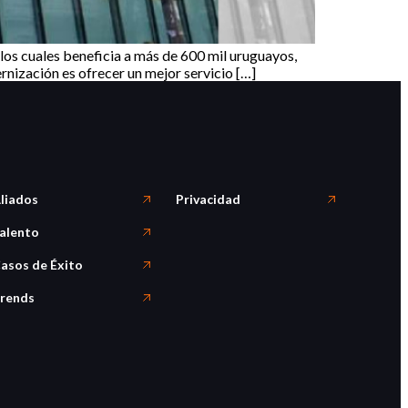
los cuales beneficia a más de 600 mil uruguayos,
rnización es ofrecer un mejor servicio […]
liados
Privacidad
alento
asos de Éxito
rends