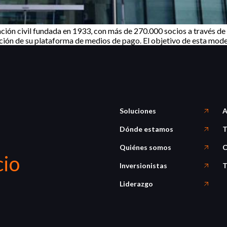
ión civil fundada en 1933, con más de 270.000 socios a través de 
ación de su plataforma de medios de pago. El objetivo de esta mode
Soluciones
A
Dónde estamos
T
Quiénes somos
C
cio
Inversionistas
T
Liderazgo