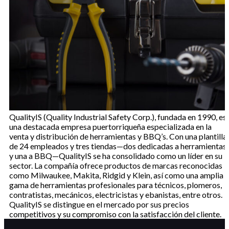
QualityIS (Quality Industrial Safety Corp.), fundada en 1990, es
una destacada empresa puertorriqueña especializada en la
venta y distribución de herramientas y BBQ’s. Con una plantilla
de 24 empleados y tres tiendas—dos dedicadas a herramientas
y una a BBQ—QualityIS se ha consolidado como un líder en su
sector. La compañía ofrece productos de marcas reconocidas
como Milwaukee, Makita, Ridgid y Klein, así como una amplia
gama de herramientas profesionales para técnicos, plomeros,
contratistas, mecánicos, electricistas y ebanistas, entre otros.
QualityIS se distingue en el mercado por sus precios
competitivos y su compromiso con la satisfacción del cliente.