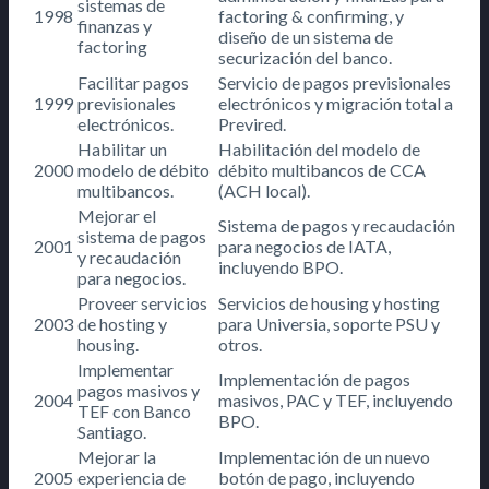
sistemas de
1998
factoring & confirming, y
finanzas y
diseño de un sistema de
factoring
securización del banco.
Facilitar pagos
Servicio de pagos previsionales
1999
previsionales
electrónicos y migración total a
electrónicos.
Previred.
Habilitar un
Habilitación del modelo de
2000
modelo de débito
débito multibancos de CCA
multibancos.
(ACH local).
Mejorar el
Sistema de pagos y recaudación
sistema de pagos
2001
para negocios de IATA,
y recaudación
incluyendo BPO.
para negocios.
Proveer servicios
Servicios de housing y hosting
2003
de hosting y
para Universia, soporte PSU y
housing.
otros.
Implementar
Implementación de pagos
pagos masivos y
2004
masivos, PAC y TEF, incluyendo
TEF con Banco
BPO.
Santiago.
Mejorar la
Implementación de un nuevo
2005
experiencia de
botón de pago, incluyendo