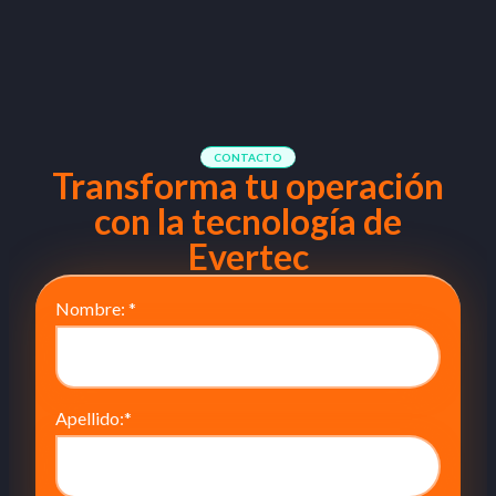
CONTACTO
Transforma tu operación
con la tecnología de
Evertec
Nombre:
*
Apellido:
*